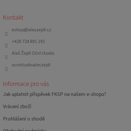
Z
á
Kontakt
p
a
eshop
@
aleszejdl.cz
t
+420 724 891 191
í
Aleš Žejdl Oční studio
ocnistudioaleszejdl
Informace pro vás
Jak uplatnit příspěvek FKSP na našem e-shopu?
Vrácení zboží
Prohlášení o shodě