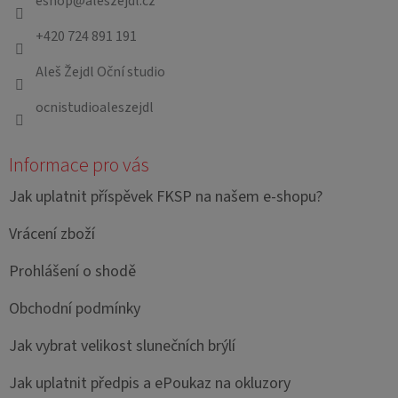
eshop
@
aleszejdl.cz
t
+420 724 891 191
í
Aleš Žejdl Oční studio
ocnistudioaleszejdl
Informace pro vás
Jak uplatnit příspěvek FKSP na našem e-shopu?
Vrácení zboží
Prohlášení o shodě
Obchodní podmínky
Jak vybrat velikost slunečních brýlí
Jak uplatnit předpis a ePoukaz na okluzory