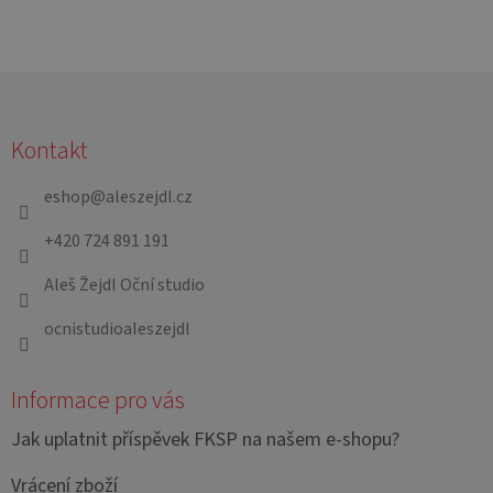
Z
á
Kontakt
p
a
eshop
@
aleszejdl.cz
t
+420 724 891 191
í
Aleš Žejdl Oční studio
ocnistudioaleszejdl
Informace pro vás
Jak uplatnit příspěvek FKSP na našem e-shopu?
Vrácení zboží