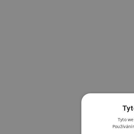
Tyt
Tyto we
Používání