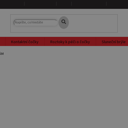
NAŠE PRODEJNY
DOPRAVA A PLATBA
O NÁS
PRODÁVANÉ ZNAČKY
SLOVNÍK PO
Kontaktní čočky
Roztoky k péči o čočky
Sluneční brýle
KÁM