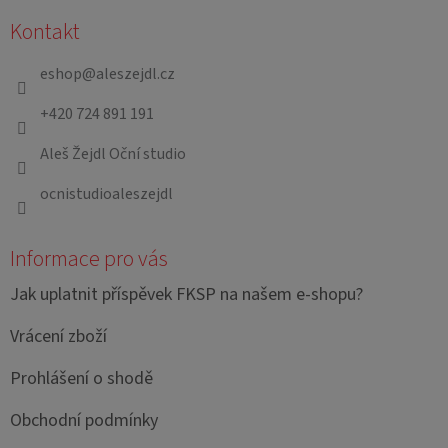
á
Kontakt
p
a
eshop
@
aleszejdl.cz
t
+420 724 891 191
í
Aleš Žejdl Oční studio
ocnistudioaleszejdl
Informace pro vás
Jak uplatnit příspěvek FKSP na našem e-shopu?
Vrácení zboží
Prohlášení o shodě
Obchodní podmínky