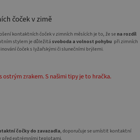
ích čoček v zimě
nošení kontaktních čoček v zimních měsících je to, že se
na rozdíl
ivotním stylem je důležitá
svoboda a volnost pohybu
při zimních
ování čoček s lyžařskými či slunečními brýlemi.
s ostrým zrakem. S našimi tipy je to hračka.
ontaktní čočky do zavazadla
, doporučuje se umístit kontaktní
 před extrémními teplotami.