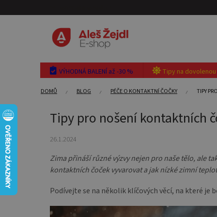
Přejít
eshop@aleszejdl.cz
na
obsah
VÝHODNÁ BALENÍ až -30 %
Tipy na dovolenou
DOMŮ
BLOG
PÉČE O KONTAKTNÍ ČOČKY
TIPY PR
Tipy pro nošení kontaktních 
26.1.2024
Zima přináší různé výzvy nejen pro naše tělo, ale 
kontaktních čoček vyvarovat a jak nízké zimní teplot
Podívejte se na několik klíčových věcí, na které j