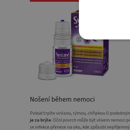
Nošení během nemoci
Pokud trpíte virózou, rýmou, chřipkou či podob
je za brýle
. Oční povrch může být vlivem nemoci p
se infekce přenese na oko, kde způsobí nepříjemný 