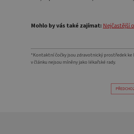
Mohlo by vás také zajímat:
Nejčastější o
*Kontaktní čočky jsou zdravotnický prostředek ke 
v článku nejsou míněny jako lékařské rady.
PŘEDCHOZ
Z
á