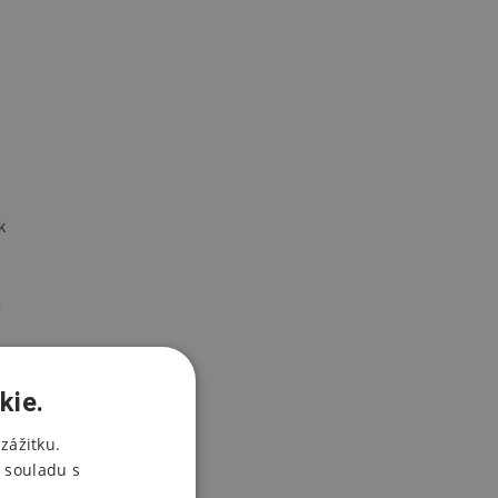
k
a
kie.
.
zážitku.
 souladu s