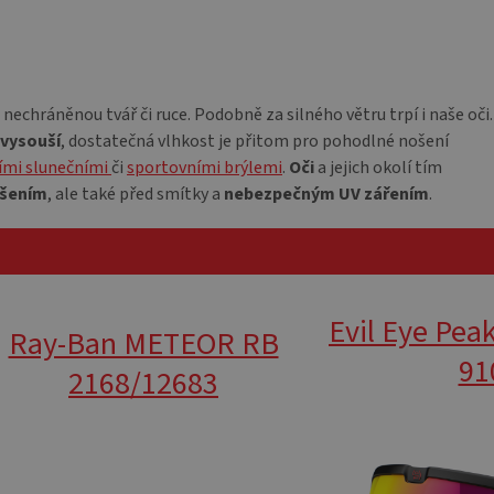
m
i nechráněnou tvář či ruce. Podobně za silného větru trpí i naše oči.
 vysouší
, dostatečná vlhkost je přitom pro pohodlné nošení
ními slunečními
či
sportovními brýlemi
.
Oči
a jejich okolí tím
ušením
, ale také před smítky a
nebezpečným UV zářením
.
Evil Eye Pea
Ray-Ban METEOR RB
91
2168/12683