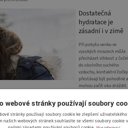
Dostatečná
hydratace je
zásadní i v zimě
Při pobytu venku ve
vysokých mrazech může
přecházet vlhkost z čoče
do okolního suchého
vzduchu, kontaktní čočky
přestávají být pohodlné 
mohou začít oko dráždit.
íliš suchý. Doporučujeme pravidelně používat
hydratační kapky,
ždění očí.
o webové stránky používají soubory coo
bové stránky používají soubory cookie ke zlepšení uživatelského 
m našich webových stránek souhlasíte se všemi soubory cookie v
našimi zásadami používání souborů cookie.
Více informací