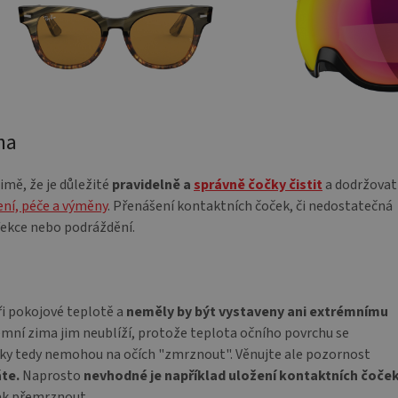
na
imě, že je důležité
pravidelně a
správně čočky čistit
a dodržovat
ní, péče a výměny
. Přenášení kontaktních čoček, či nedostatečná
fekce nebo podráždění.
ři pokojové teplotě a
neměly by být vystaveny ani extrémnímu
mní zima jim neublíží, protože teplota očního povrchu se
Čočky tedy nemohou na očích "zmrznout". Věnujte ale pozornost
te.
Naprosto
nevhodné je například uložení kontaktních čoče
pak přemrznout.