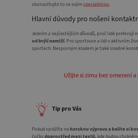
zkonzultujte to se svým
specialistou.
Hlavní důvody pro nošení kontaktn
Jedním z nejčastějších důvodů, proč lidé preferují 
od brýlí nemlží
. Pro sportovce a lidi s aktivním ž
sportech. Nesporným kladem je také snadné kombin
Užijte si zimu bez omezení a 
Tip pro Vás
Pokud vyrážíte na
horskou výpravu a balíte si k
čočky
doprostřed mezi textil,
kde budou chráněny