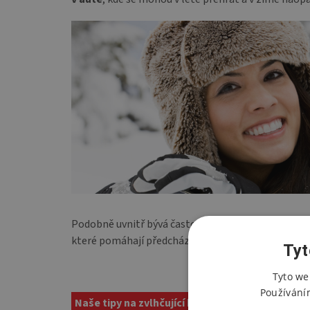
Podobně uvnitř bývá často vlivem topení vzduch př
které pomáhají předcházet pocitu suchosti a podrá
Tyt
Tyto we
Používání
Naše tipy na zvlhčující kapky