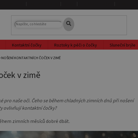
NAŠE PRODEJNY
DOPRAVA A PLATBA
O NÁS
PRODÁVANÉ ZNAČKY
SLOVNÍK PO
Kontaktní čočky
Roztoky k péči o čočky
Sluneční brýle
O NOŠENÍ KONTAKTNÍCH ČOČEK V ZIMĚ
čoček v zimě
také pro naše oči. Čeho se během chladných zimních dnů při nošení
y ovlivňují kontaktní čočky?
e během zimních měsíců dobré dbát.