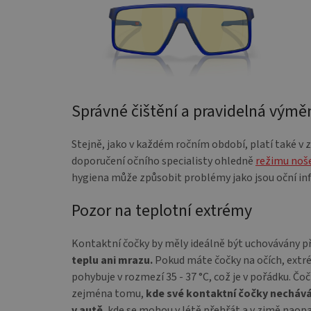
Správné čištění a pravidelná výmě
Stejně, jako v každém ročním období, platí také v z
doporučení očního specialisty ohledně
režimu noše
hygiena může způsobit problémy jako jsou oční in
Pozor na teplotní extrémy
Kontaktní čočky by měly ideálně být uchovávány p
teplu ani mrazu.
Pokud máte čočky na očích, extré
pohybuje v rozmezí 35 - 37 °C, což je v pořádku. 
zejména tomu,
kde své kontaktní čočky nechává
v autě
, kde se mohou v létě přehřát a v zimě nao