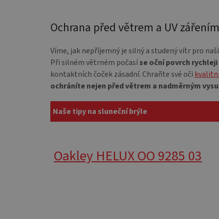
Ochrana před větrem a UV záření
Víme, jak nepříjemný je silný a studený vítr pro naš
Při silném větrném počasí
se oční povrch rychleji
kontaktních čoček zásadní. Chraňte své oči
kvalit
ochráníte nejen před větrem a nadměrným vys
Naše tipy na sluneční brýle
Oakley HELUX OO 9285 03