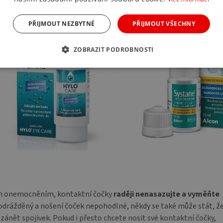
PŘIJMOUT NEZBYTNÉ
PŘIJMOUT VŠECHNY
ZOBRAZIT PODROBNOSTI
ným onemocněním, kontaktní čočky
raději nenasazujte a vyměňte
odrážděný a nošení čoček nepohodlné, někdy se také může stát, ž
zánět spojivek. Pokud i přesto chcete nosit své kontaktní čočky,