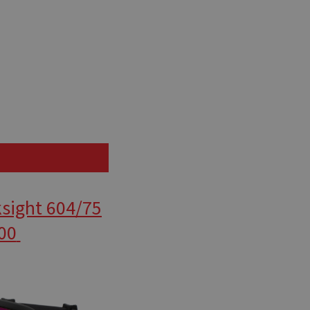
ksight 604/75
00