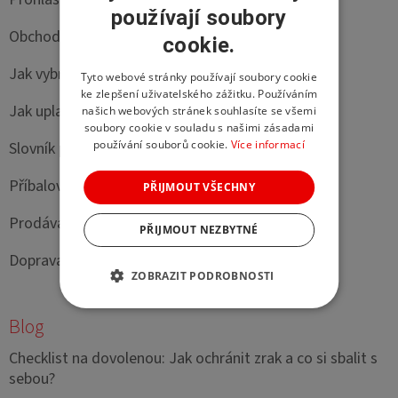
používají soubory
Obchodní podmínky
cookie.
Jak vybrat velikost slunečních brýlí
Tyto webové stránky používají soubory cookie
ke zlepšení uživatelského zážitku. Používáním
Jak uplatnit předpis a ePoukaz na okluzory
našich webových stránek souhlasíte se všemi
soubory cookie v souladu s našimi zásadami
používání souborů cookie.
Více informací
Slovník pojmů
Příbalové letáky
PŘIJMOUT VŠECHNY
Prodávané značky
PŘIJMOUT NEZBYTNÉ
Doprava a platba
ZOBRAZIT PODROBNOSTI
Blog
Checklist na dovolenou: Jak ochránit zrak a co si sbalit s
sebou?