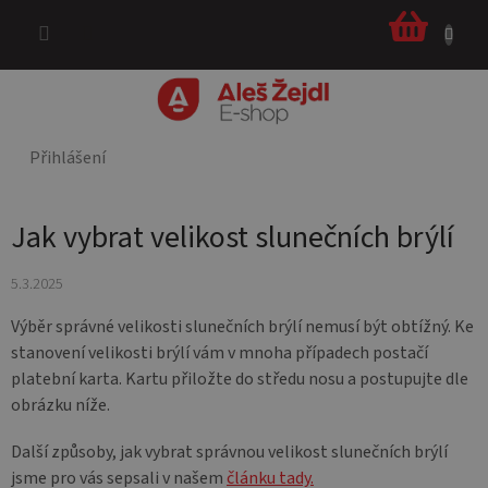
Přejít
NÁKUPNÍ
na
KOŠÍK
obsah
Přihlášení
Jak vybrat velikost slunečních brýlí
5.3.2025
Výběr správné velikosti slunečních brýlí nemusí být obtížný. Ke
stanovení velikosti brýlí vám v mnoha případech postačí
platební karta. Kartu přiložte do středu nosu a postupujte dle
obrázku níže.
Další způsoby, jak vybrat správnou velikost slunečních brýlí
jsme pro vás sepsali v našem
článku tady.