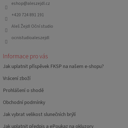
a
eshop
@
aleszejdl.cz
t
+420 724 891 191
í
Aleš Žejdl Oční studio
ocnistudioaleszejdl
Informace pro vás
Jak uplatnit příspěvek FKSP na našem e-shopu?
Vrácení zboží
Prohlášení o shodě
Obchodní podmínky
Jak vybrat velikost slunečních brýlí
Jak uplatnit předpis a ePoukaz na okluzory