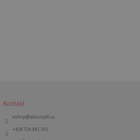
Z
á
Kontakt
p
a
eshop
@
aleszejdl.cz
t
+420 724 891 191
í