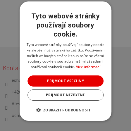
Tyto webové stránky
používají soubory
cookie.
Tyto webové stránky používají soubory cookie
Z
ke zlepšení uživatelského zážitku. Používáním
našich webových stránek souhlasíte se všemi
á
soubory cookie v souladu s našimi zásadami
Kontakt
používání souborů cookie.
Více informací
p
a
eshop
@
aleszejdl.cz
PŘIJMOUT VŠECHNY
t
+420 724 891 191
í
PŘIJMOUT NEZBYTNÉ
Aleš Žejdl Oční studio
ZOBRAZIT PODROBNOSTI
ocnistudioaleszejdl