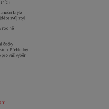
zníci?
luneční brýle
děte svůj styl
v rodině
í čočky
sion: Přehledný
 pro váš výběr
ram