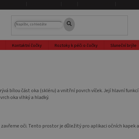
NAŠE PRODEJNY
DOPRAVA A PLATBA
O NÁS
PRODÁVANÉ ZNAČKY
SLOVNÍK PO
Kontaktní čočky
Roztoky k péči o čočky
Sluneční brýle
 bílou část oka (skléru) a vnitřní povrch víček. Její hlavní funkcí
ovrch oka vlhký a hladký.
 zavřeme oči. Tento prostor je důležitý pro aplikaci očních kapek 