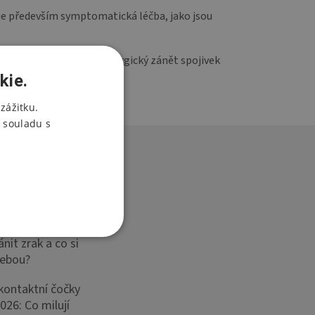
čuje především symptomatická léčba, jako jsou
í dobu trvání infekce. Alergický zánět spojivek
kie.
zážitku.
 souladu s
t na dovolenou:
nit zrak a co si
sebou?
 kontaktní čočky
026: Co milují