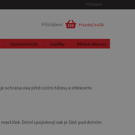
Přihlášení
JMŮ
ODSTOUPENÍ OD SMLOUVY
Přihlášení
NÁKUPNÍ
Prázdný košík
KOŠÍK
Sportovní brýle
Doplňky
Dětské okluzory
Měření a
 je ochrana oka před cizími tělesy a infekcemi.
a mastiček. Dolní spojivkový vak je část pod dolním