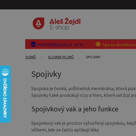
Přejít
eshop@aleszejdl.cz
na
obsah
VÝHODNÁ BALENÍ až -30 %
Tipy na dovolenou
DOMŮ
SLOVNÍK POJMŮ
SPOJIVKY
Spojivky
Spojivka je tenká, průhledná membrána, která pokrývá
Spojivky také produkují slzy a hlen, které udržují p
Spojivkový vak a jeho funkce
Spojivkový vak je prostor vytvořený spojivkou, když
víčkem, kde se často aplikují léky.