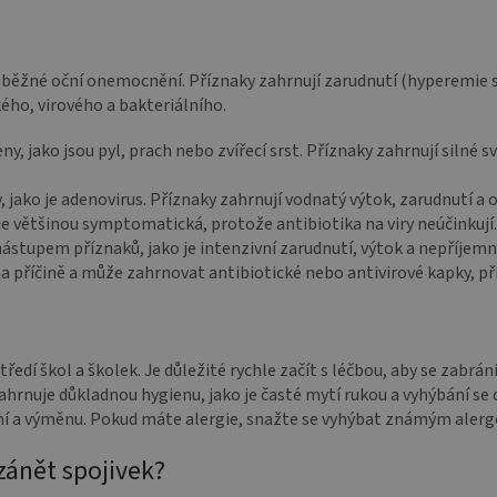
 běžné oční onemocnění. Příznaky zahrnují zarudnutí (hyperemie spo
kého, virového a bakteriálního.
y, jako jsou pyl, prach nebo zvířecí srst. Příznaky zahrnují silné s
, jako je adenovirus. Příznaky zahrnují vodnatý výtok, zarudnutí a o
 je většinou symptomatická, protože antibiotika na viry neúčinkují.
ástupem příznaků, jako je intenzivní zarudnutí, výtok a nepříjem
 na příčině a může zahrnovat antibiotické nebo antivirové kapky, p
tředí škol a školek. Je důležité rychle začít s léčbou, aby se zabrá
zahrnuje důkladnou hygienu, jako je časté mytí rukou a vyhýbání se 
ění a výměnu. Pokud máte alergie, snažte se vyhýbat známým aler
zánět spojivek?