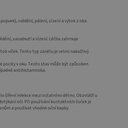
jivek), svědění, pálení, slzení a výtok z oka.
vědění, zarudnutí a slzení. Léčba zahrnuje
tok víček. Tento typ zánětu je velmi nakažlivý.
né pocity v oku. Tento stav může být způsoben
řípadně antihistaminika.
nilo šíření infekce mezi ostatními dětmi. Obzvlášť u
dotýkání očí. Při používání kontaktních čoček je
genům a používat vhodné oční kapky.