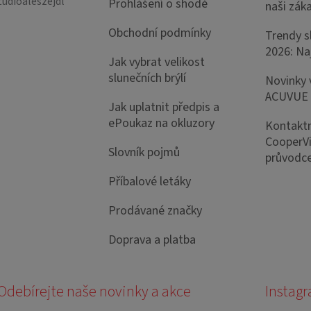
tudioaleszejdl
Prohlášení o shodě
naši záka
Obchodní podmínky
Trendy s
2026: Naj
Jak vybrat velikost
slunečních brýlí
Novinky 
ACUVUE
Jak uplatnit předpis a
ePoukaz na okluzory
Kontaktn
CooperVi
Slovník pojmů
průvodce
Příbalové letáky
Prodávané značky
Doprava a platba
Instag