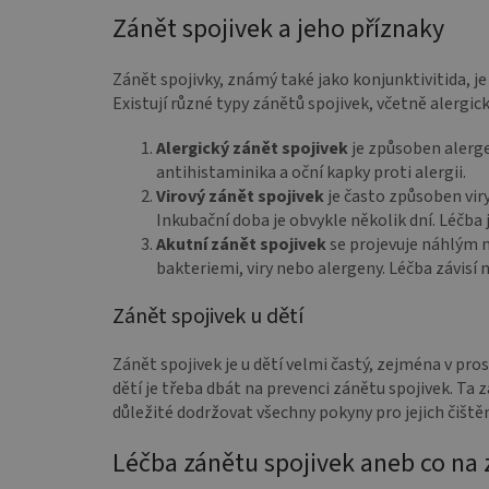
Zánět spojivek a jeho příznaky
Zánět spojivky, známý také jako konjunktivitida, je
Existují různé typy zánětů spojivek, včetně alergic
Alergický zánět spojivek
je způsoben alergen
antihistaminika a oční kapky proti alergii.
Virový zánět spojivek
je často způsoben viry
Inkubační doba je obvykle několik dní. Léčba
Akutní zánět spojivek
se projevuje náhlým n
bakteriemi, viry nebo alergeny. Léčba závisí
Zánět spojivek u dětí
Zánět spojivek je u dětí velmi častý, zejména v pros
dětí je třeba dbát na prevenci zánětu spojivek. Ta 
důležité dodržovat všechny pokyny pro jejich čišt
Léčba zánětu spojivek aneb co na 