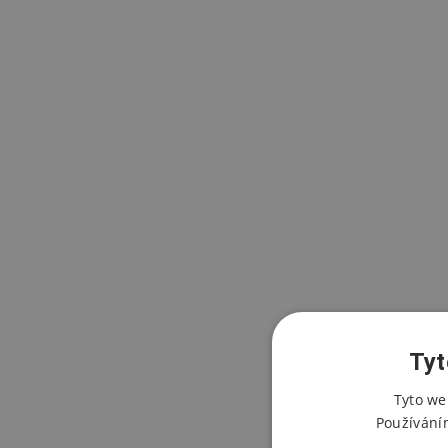
Tyt
Tyto we
Používání