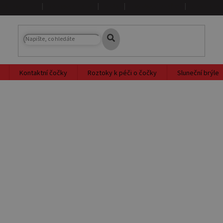
NAŠE PRODEJNY
DOPRAVA A PLATBA
O NÁS
PRODÁVANÉ ZNAČKY
SLOVNÍK PO
Kontaktní čočky
Roztoky k péči o čočky
Sluneční brýle