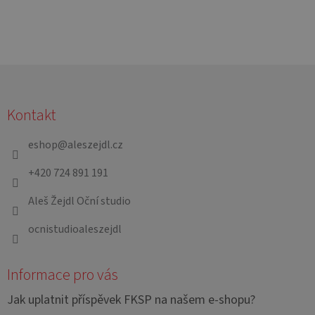
Z
á
Kontakt
p
a
eshop
@
aleszejdl.cz
t
+420 724 891 191
í
Aleš Žejdl Oční studio
ocnistudioaleszejdl
Informace pro vás
Jak uplatnit příspěvek FKSP na našem e-shopu?