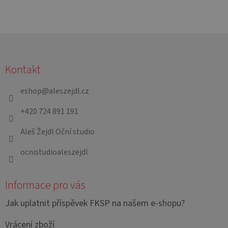
Z
á
Kontakt
p
a
eshop
@
aleszejdl.cz
t
+420 724 891 191
í
Aleš Žejdl Oční studio
ocnistudioaleszejdl
Informace pro vás
Jak uplatnit příspěvek FKSP na našem e-shopu?
Vrácení zboží