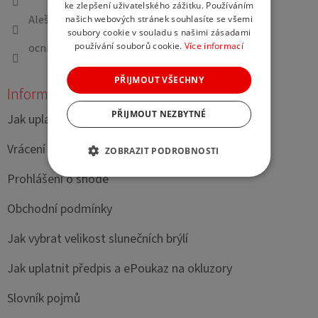
í
ke zlepšení uživatelského zážitku. Používáním
Aleš Žejdl Oční studio
našich webových stránek souhlasíte se všemi
soubory cookie v souladu s našimi zásadami
používání souborů cookie.
Více informací
ocnistudioaleszejdl
PŘIJMOUT VŠECHNY
Informace pro vás
PŘIJMOUT NEZBYTNÉ
Jak uplatnit příspěvek FKSP na našem e-shopu?
Vrácení zboží
ZOBRAZIT PODROBNOSTI
Prohlášení o shodě
Obchodní podmínky
Jak vybrat velikost slunečních brýlí
Jak uplatnit předpis a ePoukaz na okluzory
Slovník pojmů