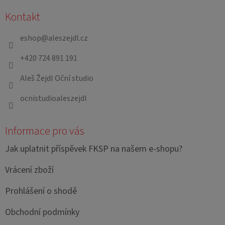
á
Kontakt
p
a
eshop
@
aleszejdl.cz
t
+420 724 891 191
í
Aleš Žejdl Oční studio
ocnistudioaleszejdl
Informace pro vás
Jak uplatnit příspěvek FKSP na našem e-shopu?
Vrácení zboží
Prohlášení o shodě
Obchodní podmínky