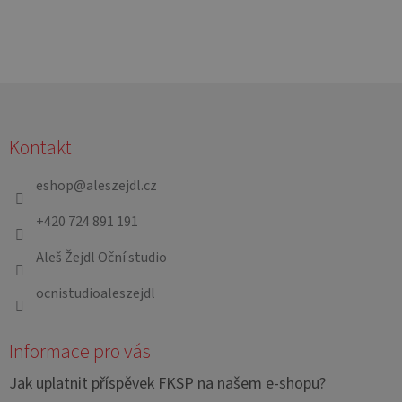
Z
á
Kontakt
p
a
eshop
@
aleszejdl.cz
t
+420 724 891 191
í
Aleš Žejdl Oční studio
ocnistudioaleszejdl
Informace pro vás
Jak uplatnit příspěvek FKSP na našem e-shopu?