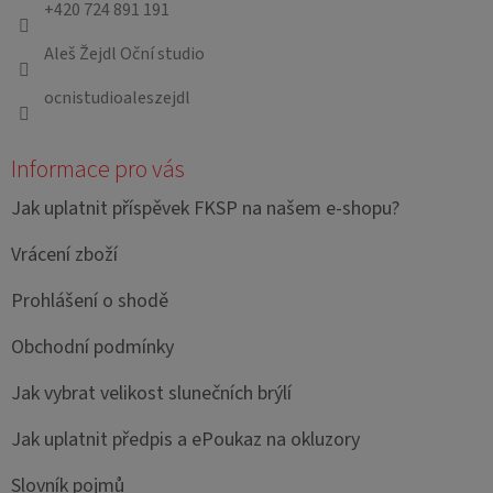
+420 724 891 191
í
Aleš Žejdl Oční studio
ocnistudioaleszejdl
Informace pro vás
Jak uplatnit příspěvek FKSP na našem e-shopu?
Vrácení zboží
Prohlášení o shodě
Obchodní podmínky
Jak vybrat velikost slunečních brýlí
Jak uplatnit předpis a ePoukaz na okluzory
Slovník pojmů