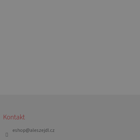
Z
á
Kontakt
p
a
eshop
@
aleszejdl.cz
t