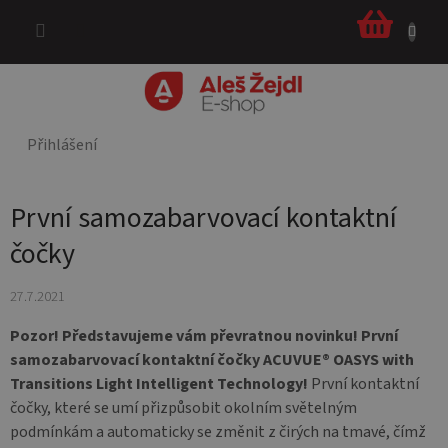
Přejít
NÁKUPNÍ
na
KOŠÍK
obsah
Přihlášení
První samozabarvovací kontaktní
čočky
27.7.2021
Pozor! Představujeme vám převratnou novinku! První
samozabarvovací kontaktní čočky ACUVUE® OASYS with
Transitions Light Intelligent Technology!
První kontaktní
čočky, které se umí přizpůsobit okolním světelným
podmínkám a automaticky se změnit z čirých na tmavé, čímž