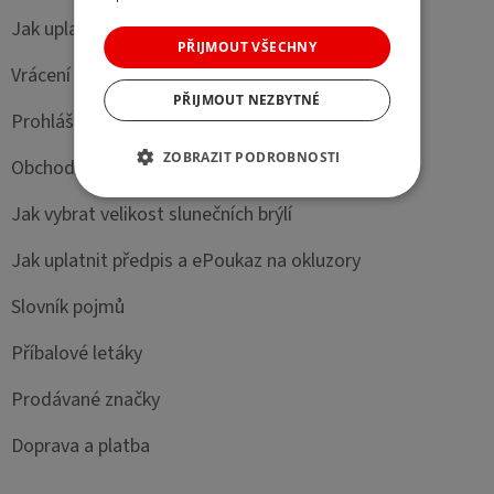
Jak uplatnit příspěvek FKSP na našem e-shopu?
PŘIJMOUT VŠECHNY
Vrácení zboží
PŘIJMOUT NEZBYTNÉ
Prohlášení o shodě
ZOBRAZIT PODROBNOSTI
Obchodní podmínky
Jak vybrat velikost slunečních brýlí
Jak uplatnit předpis a ePoukaz na okluzory
Slovník pojmů
Příbalové letáky
Prodávané značky
Doprava a platba