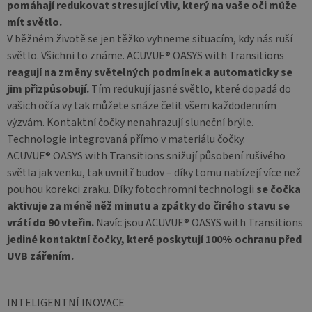
pomáhají redukovat stresující vliv, který na vaše oči může
mít světlo.
V běžném životě se jen těžko vyhneme situacím, kdy nás ruší
světlo. Všichni to známe. ACUVUE® OASYS with Transitions
reagují na změny světelných podmínek a automaticky se
jim přizpůsobují.
Tím redukují jasné světlo, které dopadá do
vašich očí a vy tak můžete snáze čelit všem každodenním
výzvám. Kontaktní čočky nenahrazují sluneční brýle.
Technologie integrovaná přímo v materiálu čočky.
ACUVUE® OASYS with Transitions snižují působení rušivého
světla jak venku, tak uvnitř budov – díky tomu nabízejí více než
pouhou korekci zraku. Díky fotochromní technologii
se čočka
aktivuje za méně něž minutu a zpátky do čirého stavu se
vrátí do 90 vteřin.
Navíc jsou ACUVUE® OASYS with Transitions
jediné kontaktní čočky, které poskytují 100% ochranu před
UVB zářením.
INTELIGENTNÍ INOVACE