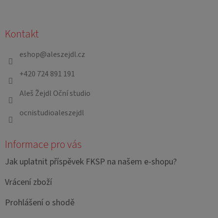
Z
á
Kontakt
p
a
eshop
@
aleszejdl.cz
t
+420 724 891 191
í
Aleš Žejdl Oční studio
ocnistudioaleszejdl
Informace pro vás
Jak uplatnit příspěvek FKSP na našem e-shopu?
Vrácení zboží
Prohlášení o shodě