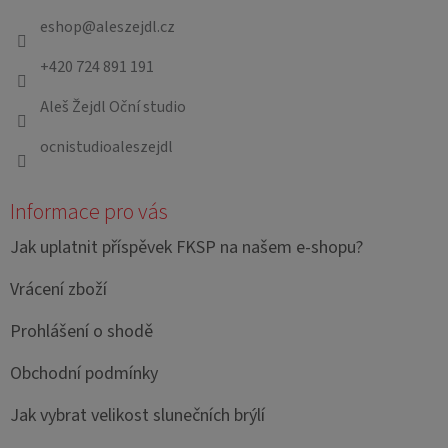
a
eshop
@
aleszejdl.cz
t
+420 724 891 191
í
Aleš Žejdl Oční studio
ocnistudioaleszejdl
Informace pro vás
Jak uplatnit příspěvek FKSP na našem e-shopu?
Vrácení zboží
Prohlášení o shodě
Obchodní podmínky
Jak vybrat velikost slunečních brýlí