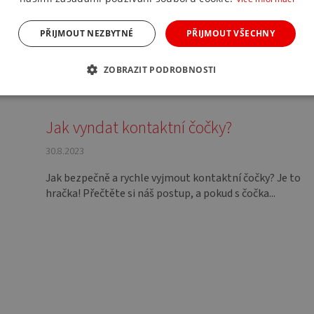
PŘIJMOUT NEZBYTNÉ
PŘIJMOUT VŠECHNY
ZOBRAZIT PODROBNOSTI
Jak vyndat kontaktní čočky?
30.8.2023
Jak bezpečně a rychle vyjmout kontaktní čočky? Je to
hračka! Přečtěte si náš postup, a pokud s čočka...