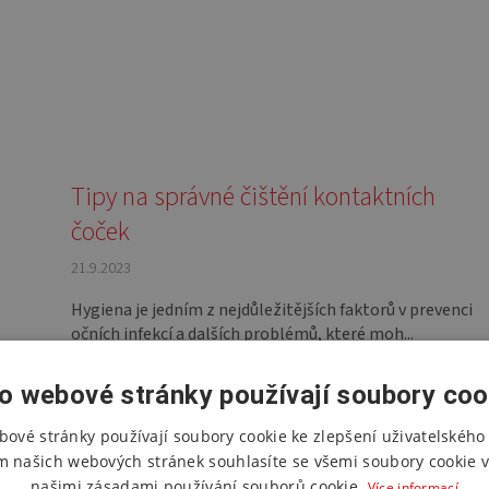
Tipy na správné čištění kontaktních
čoček
21.9.2023
Hygiena je jedním z nejdůležitějších faktorů v prevenci
očních infekcí a dalších problémů, které moh...
o webové stránky používají soubory coo
bové stránky používají soubory cookie ke zlepšení uživatelského 
m našich webových stránek souhlasíte se všemi soubory cookie v
našimi zásadami používání souborů cookie.
Více informací