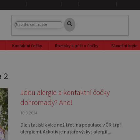
NAŠE PRODEJNY
DOPRAVA A PLATBA
O NÁS
PRODÁVANÉ ZNAČKY
SLOVNÍK PO
Kontaktní čočky
Roztoky k péči o čočky
Sluneční brýle
a 2
Jdou alergie a kontaktní čočky
dohromady? Ano!
18.3.2024
Dle statistik více než třetina populace v ČR trpí
alergiemi. Ačkoliv je na jaře výskyt alergií ...