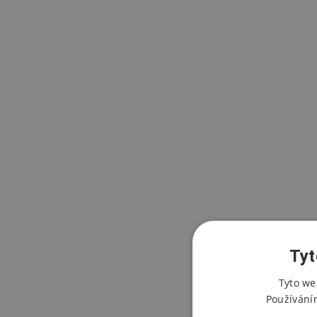
Tyt
Tyto we
Používání