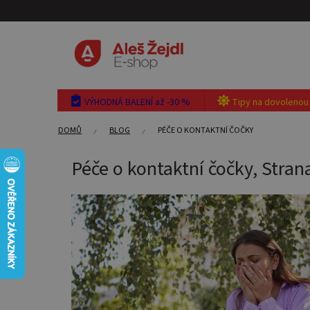
Přejít
eshop@aleszejdl.cz
na
obsah
VÝHODNÁ BALENÍ až -30 %
Tipy na dovolenou
DOMŮ
BLOG
PÉČE O KONTAKTNÍ ČOČKY
Péče o kontaktní čočky
, Stran
V
ý
p
i
s