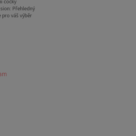
í čočky
sion: Přehledný
 pro váš výběr
ram