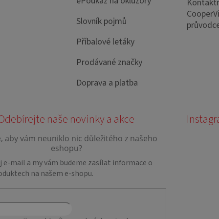
ePoukaz na okluzory
Kontaktn
CooperVi
Slovník pojmů
průvodce
Příbalové letáky
Prodávané značky
Doprava a platba
Instag
ůj e-mail a my vám budeme zasílat informace o
oduktech na našem e-shopu.