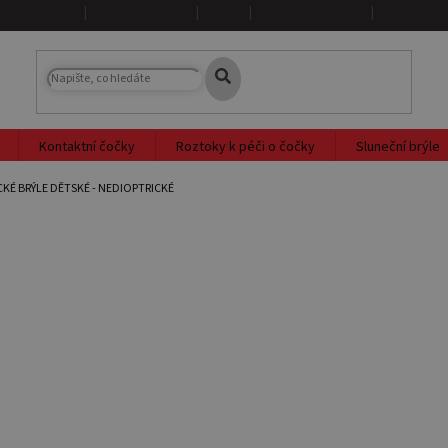
NAŠE PRODEJNY
DOPRAVA A PLATBA
O NÁS
PRODÁVANÉ ZNAČKY
SLOVNÍK PO
Kontaktní čočky
Roztoky k péči o čočky
Sluneční brýle
KÉ BRÝLE DĚTSKÉ - NEDIOPTRICKÉ