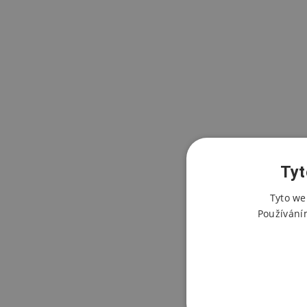
Tyt
Tyto we
Používání