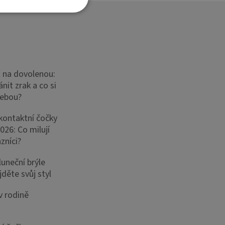
t na dovolenou:
nit zrak a co si
sebou?
 kontaktní čočky
026: Co milují
zníci?
luneční brýle
děte svůj styl
v rodině