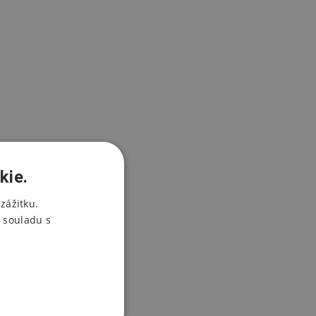
kie.
zážitku.
 souladu s