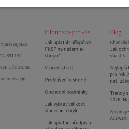
Informace pro vás
Blog
Jak uplatnit příspěvek
Checklis
p
@
aleszejdl.cz
FKSP na našem e-
Jak ochrá
shopu?
sbalit s 
724 891 191
ejdl Oční studio
Vrácení zboží
Nejlepší
pro rok 2
tudioaleszejdl
Prohlášení o shodě
naši záka
Obchodní podmínky
Trendy s
2026: Naj
Jak vybrat velikost
slunečních brýlí
Novinky 
ACUVUE
Jak uplatnit předpis a