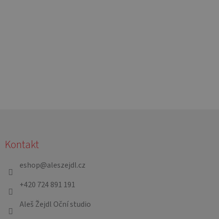
Z
á
Kontakt
p
a
eshop
@
aleszejdl.cz
t
+420 724 891 191
í
Aleš Žejdl Oční studio