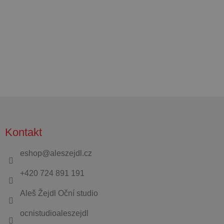
Z
á
Kontakt
p
a
eshop
@
aleszejdl.cz
t
+420 724 891 191
í
Aleš Žejdl Oční studio
ocnistudioaleszejdl