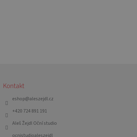
Z
á
Kontakt
p
a
eshop
@
aleszejdl.cz
t
+420 724 891 191
í
Aleš Žejdl Oční studio
ocnistudioaleszejdl