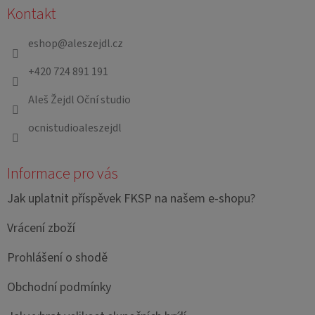
Kontakt
p
a
eshop
@
aleszejdl.cz
t
+420 724 891 191
í
Aleš Žejdl Oční studio
ocnistudioaleszejdl
Informace pro vás
Jak uplatnit příspěvek FKSP na našem e-shopu?
Vrácení zboží
Prohlášení o shodě
Obchodní podmínky