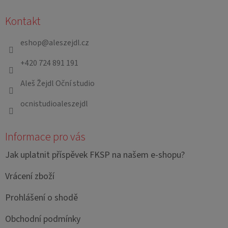
á
Kontakt
p
a
eshop
@
aleszejdl.cz
t
+420 724 891 191
í
Aleš Žejdl Oční studio
ocnistudioaleszejdl
Informace pro vás
Jak uplatnit příspěvek FKSP na našem e-shopu?
Vrácení zboží
Prohlášení o shodě
Obchodní podmínky