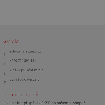
Z
á
Kontakt
p
a
eshop
@
aleszejdl.cz
t
+420 724 891 191
í
Aleš Žejdl Oční studio
ocnistudioaleszejdl
Informace pro vás
Jak uplatnit příspěvek FKSP na našem e-shopu?