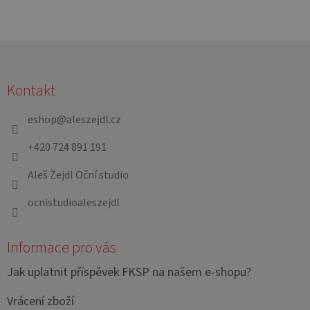
Z
á
Kontakt
p
a
eshop
@
aleszejdl.cz
t
+420 724 891 191
í
Aleš Žejdl Oční studio
ocnistudioaleszejdl
Informace pro vás
Jak uplatnit příspěvek FKSP na našem e-shopu?
Vrácení zboží