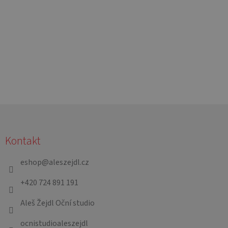
Z
á
Kontakt
p
a
eshop
@
aleszejdl.cz
t
+420 724 891 191
í
Aleš Žejdl Oční studio
ocnistudioaleszejdl