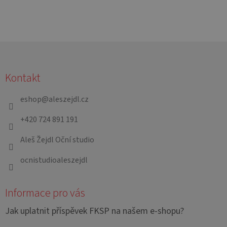
Z
á
Kontakt
p
a
eshop
@
aleszejdl.cz
t
+420 724 891 191
í
Aleš Žejdl Oční studio
ocnistudioaleszejdl
Informace pro vás
Jak uplatnit příspěvek FKSP na našem e-shopu?