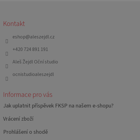
Z
á
Kontakt
p
a
eshop
@
aleszejdl.cz
t
+420 724 891 191
í
Aleš Žejdl Oční studio
ocnistudioaleszejdl
Informace pro vás
Jak uplatnit příspěvek FKSP na našem e-shopu?
Vrácení zboží
Prohlášení o shodě