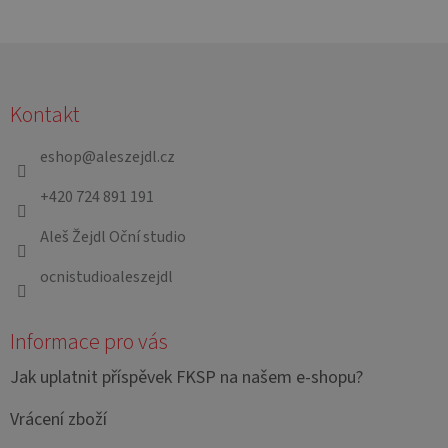
Z
á
Kontakt
p
a
eshop
@
aleszejdl.cz
t
+420 724 891 191
í
Aleš Žejdl Oční studio
ocnistudioaleszejdl
Informace pro vás
Jak uplatnit příspěvek FKSP na našem e-shopu?
Vrácení zboží