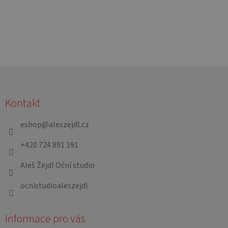
Z
á
Kontakt
p
a
eshop
@
aleszejdl.cz
t
+420 724 891 191
í
Aleš Žejdl Oční studio
ocnistudioaleszejdl
Informace pro vás