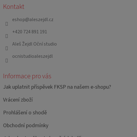
Kontakt
p
a
eshop
@
aleszejdl.cz
t
+420 724 891 191
í
Aleš Žejdl Oční studio
ocnistudioaleszejdl
Informace pro vás
Jak uplatnit příspěvek FKSP na našem e-shopu?
Vrácení zboží
Prohlášení o shodě
Obchodní podmínky