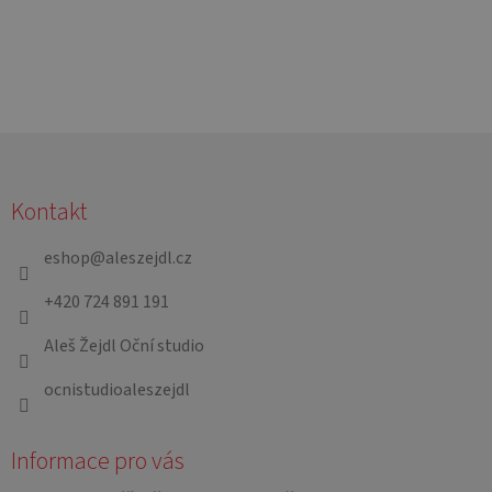
Z
á
Kontakt
p
a
eshop
@
aleszejdl.cz
t
+420 724 891 191
í
Aleš Žejdl Oční studio
ocnistudioaleszejdl
Informace pro vás