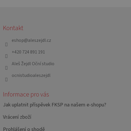
Z
á
Kontakt
p
a
eshop
@
aleszejdl.cz
t
+420 724 891 191
í
Aleš Žejdl Oční studio
ocnistudioaleszejdl
Informace pro vás
Jak uplatnit příspěvek FKSP na našem e-shopu?
Vrácení zboží
Prohlášení o shodě