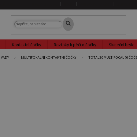
NAŠE PRODEJNY
DOPRAVA A PLATBA
O NÁS
PRODÁVANÉ ZNAČKY
SLOVNÍK PO
Kontaktní čočky
Roztoky k péči o čočky
Sluneční brýle
 VADY
MULTIFOKÁLNÍ KONTAKTNÍ ČOČKY
TOTAL30 MULTIFOCAL (6 ČOČE