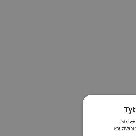
Tyt
Tyto we
Používání