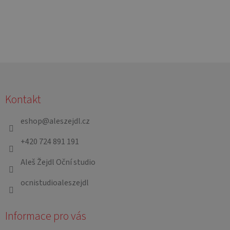
Z
á
Kontakt
p
a
eshop
@
aleszejdl.cz
t
+420 724 891 191
í
Aleš Žejdl Oční studio
ocnistudioaleszejdl
Informace pro vás