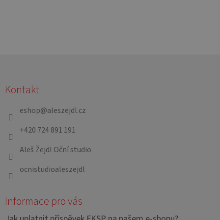
Z
á
Kontakt
p
a
eshop
@
aleszejdl.cz
t
+420 724 891 191
í
Aleš Žejdl Oční studio
ocnistudioaleszejdl
Informace pro vás
Jak uplatnit příspěvek FKSP na našem e-shopu?