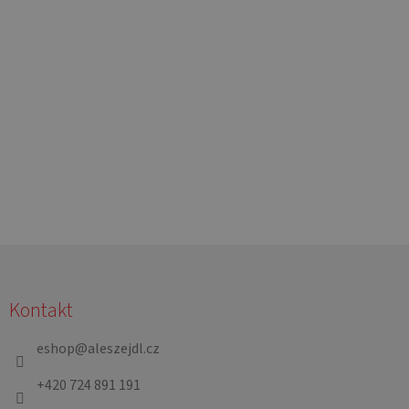
Z
á
Kontakt
p
a
eshop
@
aleszejdl.cz
t
+420 724 891 191
í